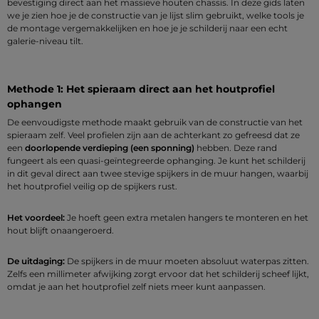
bevestiging direct aan het massieve houten chassis. In deze gids laten
we je zien hoe je de constructie van je lijst slim gebruikt, welke tools je
de montage vergemakkelijken en hoe je je schilderij naar een echt
galerie-niveau tilt.
Methode 1: Het spieraam direct aan het houtprofiel
ophangen
De eenvoudigste methode maakt gebruik van de constructie van het
spieraam zelf. Veel profielen zijn aan de achterkant zo gefreesd dat ze
een
doorlopende verdieping (een sponning)
hebben. Deze rand
fungeert als een quasi-geïntegreerde ophanging. Je kunt het schilderij
in dit geval direct aan twee stevige spijkers in de muur hangen, waarbij
het houtprofiel veilig op de spijkers rust.
Het voordeel:
Je hoeft geen extra metalen hangers te monteren en het
hout blijft onaangeroerd.
De uitdaging:
De spijkers in de muur moeten absoluut waterpas zitten.
Zelfs een millimeter afwijking zorgt ervoor dat het schilderij scheef lijkt,
omdat je aan het houtprofiel zelf niets meer kunt aanpassen.