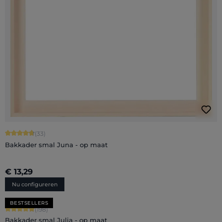
Gemiddelde score van 4.82 op 5 sterren
(33)
Bakkader smal Juna - op maat
€ 13,29
Nu configureren
BESTSELLERS
Gemiddelde score van 4.88 op 5 sterren
(198)
Bakkader smal Julia - op maat