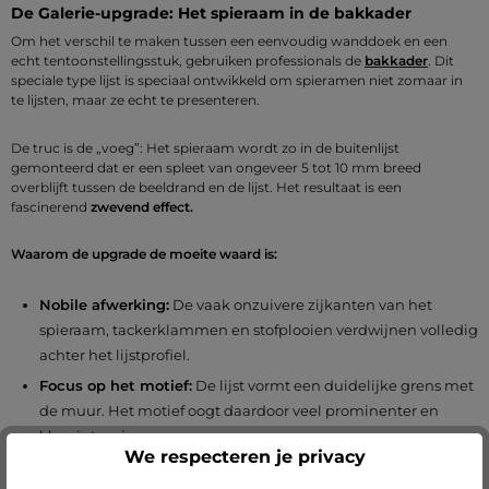
De Galerie-upgrade: Het spieraam in de bakkader
Om het verschil te maken tussen een eenvoudig wanddoek en een
echt tentoonstellingsstuk, gebruiken professionals de
bakkader
. Dit
speciale type lijst is speciaal ontwikkeld om spieramen niet zomaar in
te lijsten, maar ze echt te presenteren.
De truc is de „voeg”: Het spieraam wordt zo in de buitenlijst
gemonteerd dat er een spleet van ongeveer 5 tot 10 mm breed
overblijft tussen de beeldrand en de lijst. Het resultaat is een
fascinerend
zwevend effect.
Waarom de upgrade de moeite waard is:
Nobile afwerking:
De vaak onzuivere zijkanten van het
spieraam, tackerklammen en stofplooien verdwijnen volledig
achter het lijstprofiel.
Focus op het motief:
De lijst vormt een duidelijke grens met
de muur. Het motief oogt daardoor veel prominenter en
kleurintensiever.
We respecteren je privacy
Extra bescherming:
De buitenlijst beschermt de kwetsbare