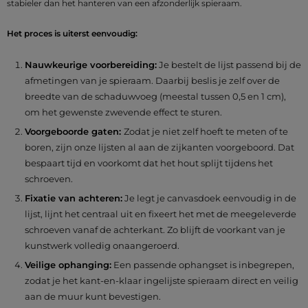
stabieler dan het hanteren van een afzonderlijk spieraam.
Het proces is uiterst eenvoudig:
Nauwkeurige voorbereiding:
Je bestelt de lijst passend bij de
afmetingen van je spieraam. Daarbij beslis je zelf over de
breedte van de schaduwvoeg (meestal tussen 0,5 en 1 cm),
om het gewenste zwevende effect te sturen.
Voorgeboorde gaten:
Zodat je niet zelf hoeft te meten of te
boren, zijn onze lijsten al aan de zijkanten voorgeboord. Dat
bespaart tijd en voorkomt dat het hout splijt tijdens het
schroeven.
Fixatie van achteren:
Je legt je canvasdoek eenvoudig in de
lijst, lijnt het centraal uit en fixeert het met de meegeleverde
schroeven vanaf de achterkant. Zo blijft de voorkant van je
kunstwerk volledig onaangeroerd.
Veilige ophanging:
Een passende ophangset is inbegrepen,
zodat je het kant-en-klaar ingelijste spieraam direct en veilig
aan de muur kunt bevestigen.