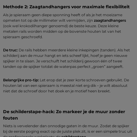
Methode 2: Zaagtandhangers voor maximale flexibiliteit
Als je spieraam geen diepe sponning heeft of als je het moeizame
opmeten tot op de millimeter wilt vermijden, zijn
zaagtandhangers
(ook wel krokodilhanger genoemd) de beste keuze. Deze kleine
metalen rails worden midden op de bovenste houten lat van het
spieraam geschroefd.
De truc:
De rails hebben meerdere kleine inkepingen (tanden). Als het
schilderij aan de muur hangt en iets scheef lijkt, hoef je geen nieuwe
spijker in te slaan. Je verschuift het schilderij gewoon één of twee
tanden op de spijker totdat de waterpas perfect „groen” aangeeft.
Belangrijke pro-tip:
Let erop dat je zeer korte schroeven gebruikt. De
houten lat van een spieraam is meestal niet erg dik – je wilt absoluut
niet dat de schroef door het doek en je motief heen breekt.
De schilderstape-hack: Zo markeer je de muur zonder
fouten
Niets is vervelender dan onnodige gaten in de muur. Zodat de spijker
bij de eerste poging exact op de juiste plek zit, is er een simpele truc uit
de professionele werkplaats: de
schilderstape
.