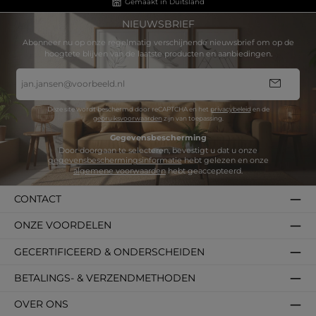
Gemaakt in Duitsland
NIEUWSBRIEF
Abonneer nu op onze regelmatig verschijnende nieuwsbrief om op de
hoogtete blijven van de laatste producten en aanbiedingen.
E-
mailadres
*
Deze site wordt beschermd door reCAPTCHA en het
privacybeleid
en de
gebruiksvoorwaarden
zijn van toepassing.
Gegevensbescherming
Door doorgaan te selecteren, bevestigt u dat u onze
gegevensbeschermingsinformatie
hebt gelezen en onze
algemene voorwaarden
hebt geaccepteerd.
CONTACT
ONZE VOORDELEN
GECERTIFICEERD & ONDERSCHEIDEN
BETALINGS- & VERZENDMETHODEN
OVER ONS