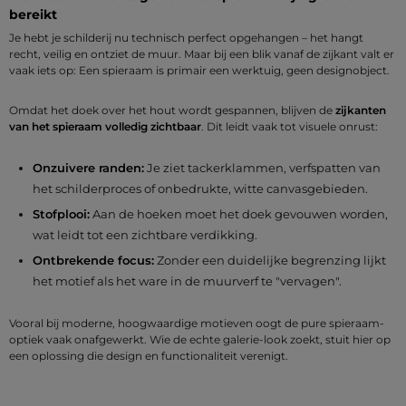
bereikt
Je hebt je schilderij nu technisch perfect opgehangen – het hangt
recht, veilig en ontziet de muur. Maar bij een blik vanaf de zijkant valt er
vaak iets op: Een spieraam is primair een werktuig, geen designobject.
Omdat het doek over het hout wordt gespannen, blijven de
zijkanten
van het spieraam volledig zichtbaar
. Dit leidt vaak tot visuele onrust:
Onzuivere randen:
Je ziet tackerklammen, verfspatten van
het schilderproces of onbedrukte, witte canvasgebieden.
Stofplooi:
Aan de hoeken moet het doek gevouwen worden,
wat leidt tot een zichtbare verdikking.
Ontbrekende focus:
Zonder een duidelijke begrenzing lijkt
het motief als het ware in de muurverf te "vervagen".
Vooral bij moderne, hoogwaardige motieven oogt de pure spieraam-
optiek vaak onafgewerkt. Wie de echte galerie-look zoekt, stuit hier op
een oplossing die design en functionaliteit verenigt.