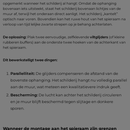
opgemerkt wanneer het schilderij al hangt: Omdat de ophanging
bovenaan iets uitsteekt, staat het schilderij bovenaan lichtjes van de
muur af, terwijl het onderaan direct aanligt. Het schilderij „kantelt”
optisch naar voren. Bovendien kan het ruwe hout van het spieraam na
verloop van tijd lelijke zwarte strepen op je behang achterlaten.
De oplossing:
Plak twee eenvoudige, zelfklevende
viltglijders
(of kleine
rubberen buffers) aan de onderste twee hoeken van de achterkant van
het spieraam.
Dit bewerkstelligt twee dingen:
Parallelliteit:
De glijders compenseren de afstand van de
bovenste ophanging. Het schilderij hangt nu volledig parallel
aan de muur, wat meteen een kwalitatievere indruk geeft.
Bescherming:
De lucht kan achter het schilderij circuleren
en je muur blijft beschermd tegen slijtage en donkere
sporen.
Wanneer de montage aan het spieraam zijn grenzen