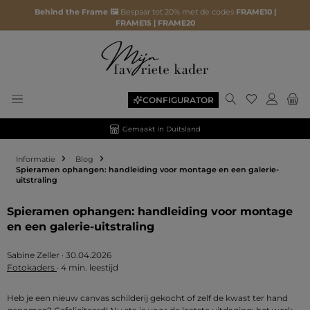
Behind the Frame 🖼️
Bespaar tot 20% met de codes
FRAME10 |
FRAME15 | FRAME20
Je hebt 0 ite
CONFIGURATOR
Gemaakt in Duitsland
Informatie
Blog
Spieramen ophangen: handleiding voor montage en een galerie-
uitstraling
Spieramen ophangen: handleiding voor montage
en een galerie-uitstraling
Sabine Zeller
·
30.04.2026
Fotokaders
·
4 min. leestijd
Heb je een nieuw canvas schilderij gekocht of zelf de kwast ter hand