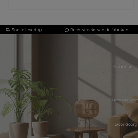
Snelle levering
Rechtstreeks van de fabrikant
Abonneer n
Deze site wo
Door doorga