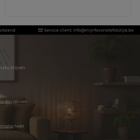
itsland
Service client:
info@mijnfavorietefotolijst.be
ete blijven
aarden
zijn van
rmatie
hebt