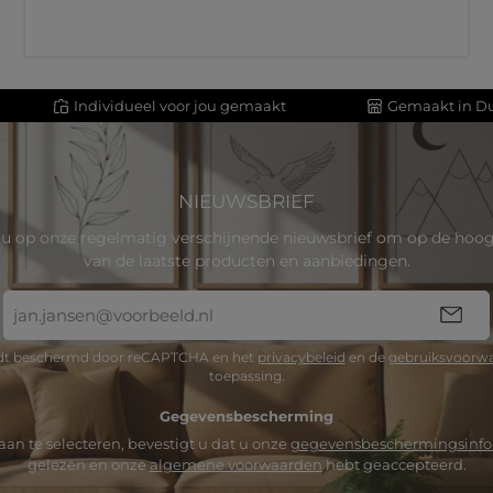
Individueel voor jou gemaakt
Gemaakt in Du
NIEUWSBRIEF
u op onze regelmatig verschijnende nieuwsbrief om op de hoogt
van de laatste producten en aanbiedingen.
E-
mailadres
*
rdt beschermd door reCAPTCHA en het
privacybeleid
en de
gebruiksvoorw
toepassing.
Gegevensbescherming
an te selecteren, bevestigt u dat u onze
gegevensbeschermingsinfo
gelezen en onze
algemene voorwaarden
hebt geaccepteerd.