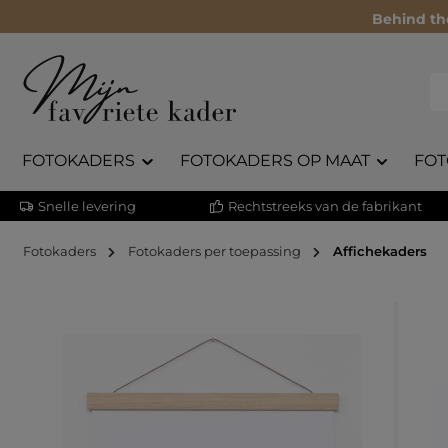
Behind th
FOTOKADERS
FOTOKADERS OP MAAT
FOT
Snelle levering
Rechtstreeks van de fabrikant
Fotokaders
Fotokaders per toepassing
Affichekaders
Afbeeldingengalerij overslaan