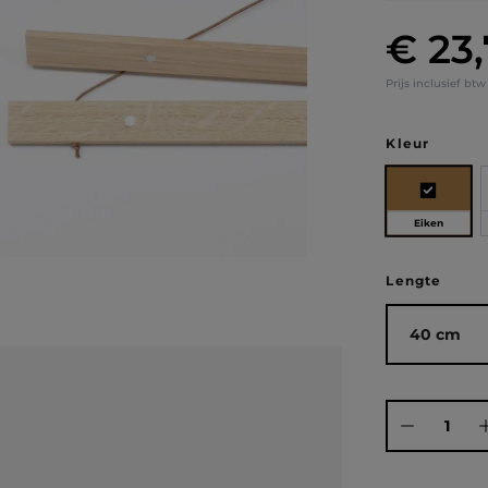
€ 23
Normale prij
Prijs inclusief bt
Selecteer
Kleur
Eiken
Selecteer
Lengte
Producthoeve