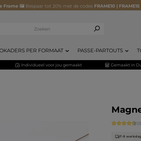
e Frame 🖼️
Bespaar tot 20% met de codes
FRAME10 | FRAME15
OKADERS PER FORMAAT
PASSE-PARTOUTS
T
Individueel voor jou gemaakt
Gemaakt in Du
Magne
Gemiddelde s
(2
7-9 werkda