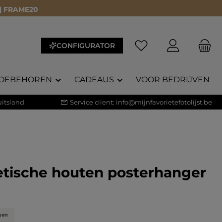
 | FRAME20
CONFIGURATOR
OEBEHOREN
CADEAUS
VOOR BEDRIJVEN
itsland
Service client:
info@mijnfavorietefotolijst.be
tische houten posterhanger
core van 4.5 op 5 sterren
)
gen