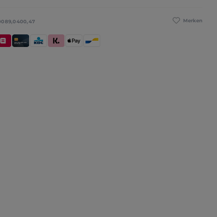
Merken
0089,0400,47
betaling
elfius
Kredietkaart / Bankkaart
KBC/CBC Payment Button
Klarna (Achteraf betalen / In delen betalen / Di
Apple Pay
Bancontact